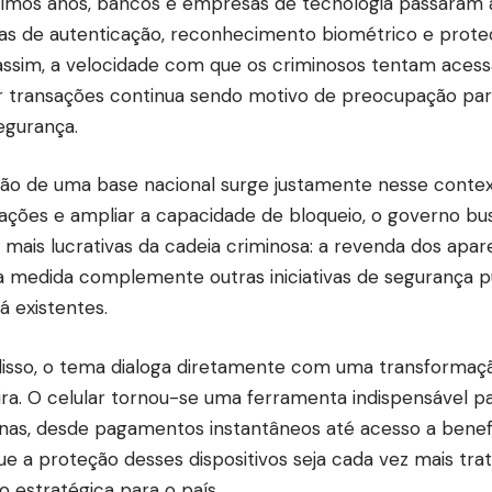
timos anos, bancos e empresas de tecnologia passaram a
as de autenticação, reconhecimento biométrico e proteçã
assim, a velocidade com que os criminosos tentam acess
ar transações continua sendo motivo de preocupação par
egurança.
ção de uma base nacional surge justamente nesse contex
ações e ampliar a capacidade de bloqueio, o governo bus
 mais lucrativas da cadeia criminosa: a revenda dos apar
a medida complemente outras iniciativas de segurança p
 já existentes.
isso, o tema dialoga diretamente com uma transformaç
eira. O celular tornou-se uma ferramenta indispensável pa
anas, desde pagamentos instantâneos até acesso a benefíci
e a proteção desses dispositivos seja cada vez mais t
o estratégica para o país.