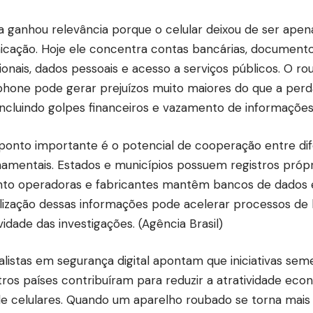
 ganhou relevância porque o celular deixou de ser ape
cação. Hoje ele concentra contas bancárias, documentos 
sionais, dados pessoais e acesso a serviços públicos. O r
hone pode gerar prejuízos muito maiores do que a per
, incluindo golpes financeiros e vazamento de informações
ponto importante é o potencial de cooperação entre dif
amentais. Estados e municípios possuem registros própr
to operadoras e fabricantes mantêm bancos de dados e
lização dessas informações pode acelerar processos de
vidade das investigações. (
Agência Brasil
)
alistas em segurança digital apontam que iniciativas se
ros países contribuíram para reduzir a atratividade ec
 de celulares. Quando um aparelho roubado se torna mais 