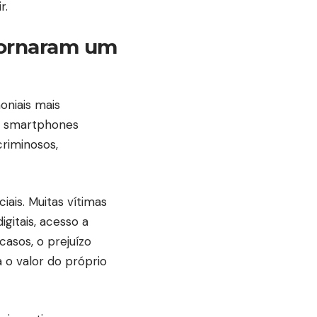
r.
 tornaram um
oniais mais
os smartphones
criminosos,
iais. Muitas vítimas
gitais, acesso a
casos, o prejuízo
 o valor do próprio