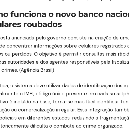
o funciona o novo banco nacio
ulares roubados
osta anunciada pelo governo consiste na criação de uma
de concentrar informações sobre celulares registrados
os ou perdidos. O objetivo é permitir consultas mais rápid
das autoridades e dos agentes responsáveis pela fiscaliz
 crimes. (
Agência Brasil
)
tica, o sistema deve utilizar dados de identificação dos a
almente o IMEI, código único presente em cada smart
tivo é incluído na base, torna-se mais fácil identificar te
ização ou comercialização irregular. Essa integração tamb
policiais em diferentes estados, reduzindo a fragmentaç
storicamente dificulta o combate ao crime organizado.