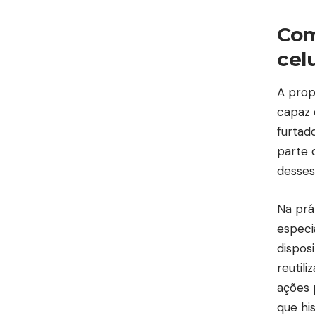
Com
cel
A prop
capaz 
furtad
parte 
desses
Na prá
especi
disposi
reutil
ações 
que hi