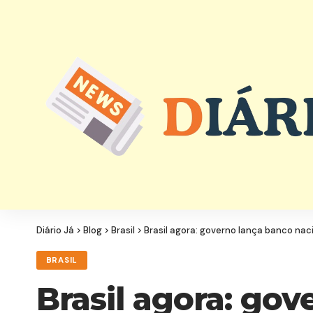
Diário Já
>
Blog
>
Brasil
>
Brasil agora: governo lança banco nac
BRASIL
Brasil agora: go