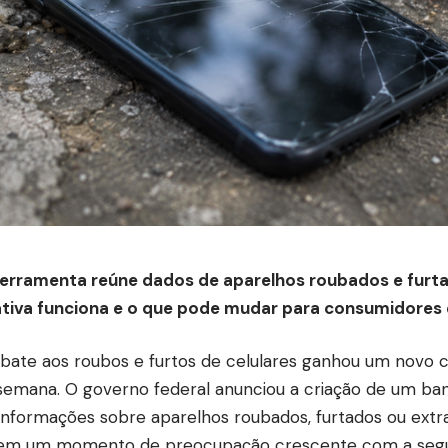
erramenta reúne dados de aparelhos roubados e furt
iativa funciona e o que pode mudar para consumidores 
ate aos roubos e furtos de celulares ganhou um novo ca
semana. O governo federal anunciou a criação de um ba
 informações sobre aparelhos roubados, furtados ou extr
em um momento de preocupação crescente com a segu