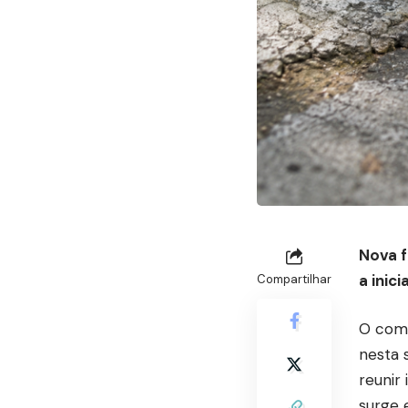
Nova f
a inic
Compartilhar
O comb
nesta 
reunir
surge 