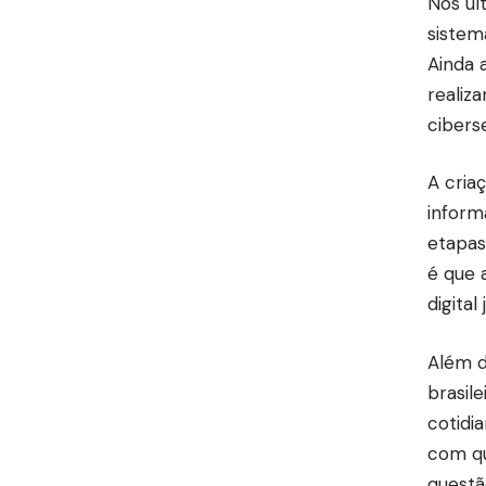
Nos úl
sistem
Ainda 
realiz
cibers
A cria
inform
etapas
é que 
digital
Além d
brasil
cotidi
com qu
questã