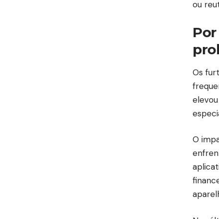
ou reut
Por
pro
Os fur
freque
elevou
especi
O impa
enfren
aplica
financ
aparel