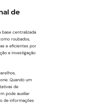
nal de
 base centralizada
 como roubados,
as e eficientes por
ação e investigação
parelhos,
phone. Quando um
ntativas de
ém pode auxiliar
ão de informações