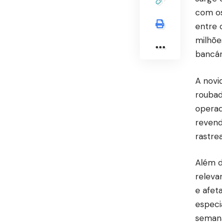
com os
entre 
milhões
bancár
A novi
roubad
operad
revend
rastre
Além d
releva
e afet
especi
semana