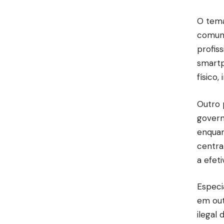
O tema
comuni
profis
smartp
físico
Outro 
govern
enquan
centra
a efeti
Especi
em out
ilegal