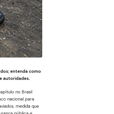
ados; entenda como
e autoridades.
pítulo no Brasil
nco nacional para
aviados, medida que
rança pública e