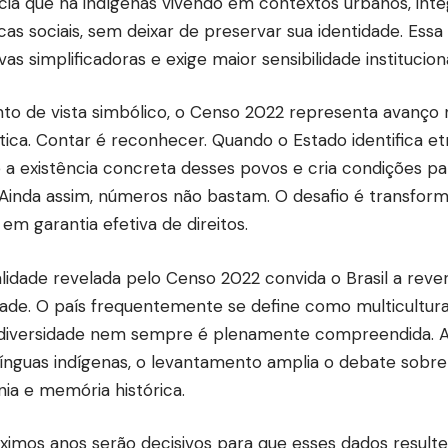
cia que há indígenas vivendo em contextos urbanos, inte
cas sociais, sem deixar de preservar sua identidade. Essa 
vas simplificadoras e exige maior sensibilidade instituciona
to de vista simbólico, o Censo 2022 representa avanço na
stica. Contar é reconhecer. Quando o Estado identifica etn
 a existência concreta desses povos e cria condições par
. Ainda assim, números não bastam. O desafio é transfo
 em garantia efetiva de direitos.
alidade revelada pelo Censo 2022 convida o Brasil a reve
dade. O país frequentemente se define como multicultur
diversidade nem sempre é plenamente compreendida. Ao
línguas indígenas, o levantamento amplia o debate sobr
nia e memória histórica.
ximos anos serão decisivos para que esses dados resul