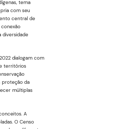
dígenas, tema
ópria com seu
mento central de
sa conexão
 diversidade
 2022 dialogam com
 territórios
onservação
 à proteção da
ecer múltiplas
onceitos. A
oladas. O Censo