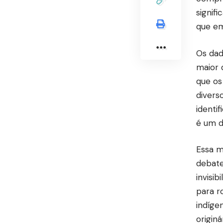
signif
que em
Os dad
maior 
que os
diverso
identi
é um d
Essa m
debate
invisi
para r
indíge
origin