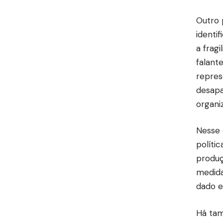
Outro 
identi
a frag
falant
repres
desapa
organi
Nesse 
políti
produç
medida
dado e
Há tam