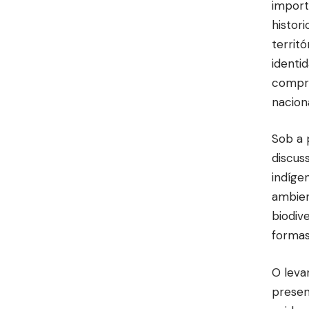
import
histor
territ
identi
compro
naciona
Sob a 
discus
indíge
ambien
biodiv
formas
O leva
presen