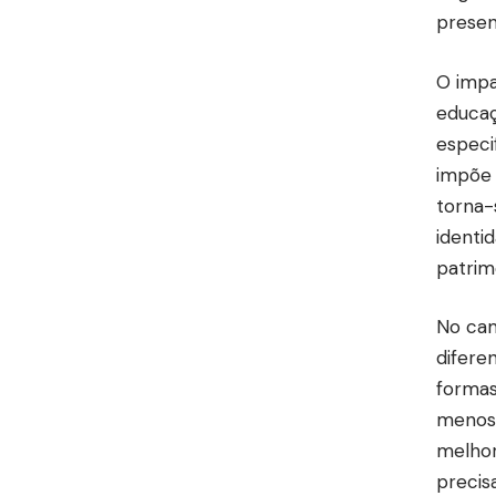
presen
O impa
educaç
especi
impõe 
torna-
identi
patrim
No cam
difere
formas
menos 
melhor
precisa