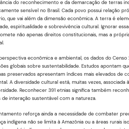
ância do reconhecimento e da demarcação de terras in
icamente sensível no Brasil. Cada povo possui relação pr
ório, que vai além da dimensão econômica. A terra é ele
dade, espiritualidade e sobrevivência cultural. Ignorar es
mete não apenas direitos constitucionais, mas a própria
l.
perspectiva econômica e ambiental, os dados do Censo
sões globais sobre sustentabilidade. Estudos apontam que
nas preservados apresentam índices mais elevados de c
tal. A diversidade cultural está, muitas vezes, associada
ersidade. Reconhecer 391 etnias significa também reconh
 de interação sustentável com a natureza.
ntamento reforça ainda a necessidade de combater prec
ça indígena não se limita à Amazônia ou a áreas rurais is