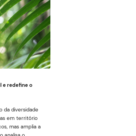
l e redefine o
o da diversidade
nas em território
cos, mas amplia a
o analisa o