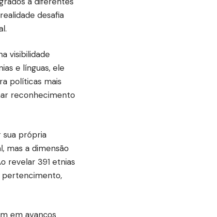
grados a diferentes
realidade desafia
l.
 visibilidade
ias e línguas, ele
a políticas mais
rmar reconhecimento
r sua própria
al, mas a dimensão
 revelar 391 etnias
e pertencimento,
tem em avanços