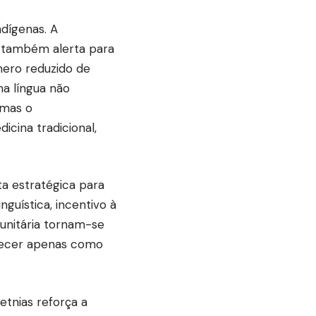
ndígenas. A
as também alerta para
mero reduzido de
a língua não
 mas o
cina tradicional,
a estratégica para
nguística, incentivo à
unitária tornam-se
anecer apenas como
etnias reforça a