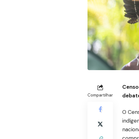
Censo 
debate
Compartilhar
O Cens
indígen
nacion
compre