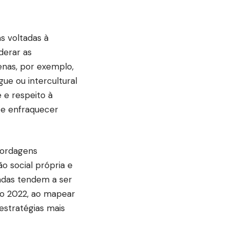
as voltadas à
derar as
genas, por exemplo,
gue ou intercultural
 e respeito à
s e enfraquecer
bordagens
ão social própria e
zadas tendem a ser
so 2022, ao mapear
estratégias mais