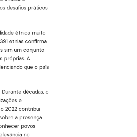
os desafios práticos
lidade étnica muito
391 etnias confirma
s sim um conjunto
s próprias. A
idenciando que o país
. Durante décadas, o
izações e
so 2022 contribui
 sobre a presença
conhecer povos
elevância no