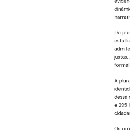
eviden
dinâmi
narrati
Do pon
estatí
admite
justas
formal
A plur
identi
dessa 
e 295 
cidada
Os pró