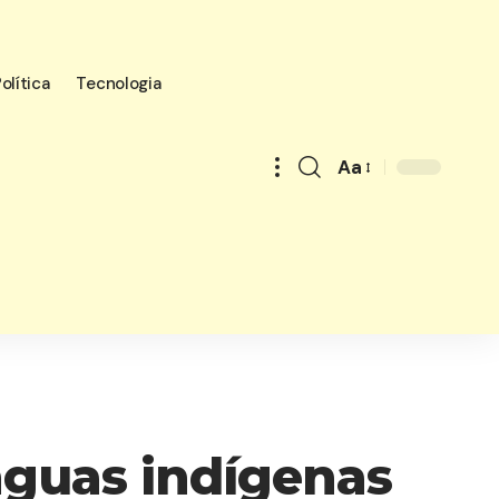
olítica
Tecnologia
Aa
Font
Resizer
ínguas indígenas