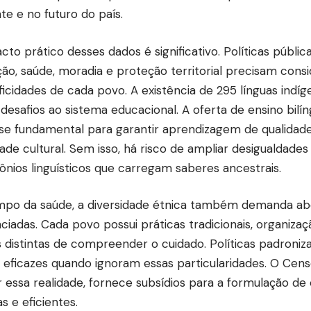
te e no futuro do país.
cto prático desses dados é significativo. Políticas públic
ão, saúde, moradia e proteção territorial precisam consi
ficidades de cada povo. A existência de 295 línguas indí
desafios ao sistema educacional. A oferta de ensino bilín
se fundamental para garantir aprendizagem de qualidade
dade cultural. Sem isso, há risco de ampliar desigualdade
ônios linguísticos que carregam saberes ancestrais.
po da saúde, a diversidade étnica também demanda a
nciadas. Cada povo possui práticas tradicionais, organizaç
 distintas de compreender o cuidado. Políticas padroni
eficazes quando ignoram essas particularidades. O Cen
 essa realidade, fornece subsídios para a formulação de 
s e eficientes.