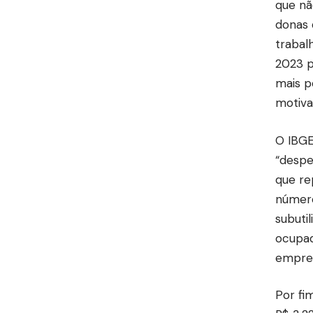
que nã
donas 
trabal
2023 p
mais p
motiva
O IBGE
“despe
que re
número
subutil
ocupad
empre
Por fi