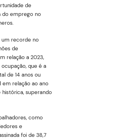
rtunidade de
ca do emprego no
meros.
u um recorde no
hões de
m relação a 2023,
 ocupação, que é a
al de 14 anos ou
l em relação ao ano
e histórica, superando
abalhadores, como
dedores e
sinada foi de 38,7