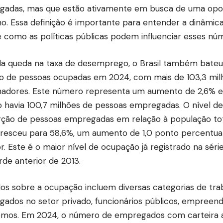
adas, mas que estão ativamente em busca de uma opo
ho. Essa definição é importante para entender a dinâmi
 e como as políticas públicas podem influenciar esses nú
a queda na taxa de desemprego, o Brasil também bate
 de pessoas ocupadas em 2024, com mais de 103,3 mil
hadores. Este número representa um aumento de 2,6% e
 havia 100,7 milhões de pessoas empregadas. O nível de
ção de pessoas empregadas em relação à população tot
cresceu para 58,6%, um aumento de 1,0 ponto percentua
or. Este é o maior nível de ocupação já registrado na séri
rde anterior de 2013.
os sobre a ocupação incluem diversas categorias de tr
ados no setor privado, funcionários públicos, empreen
mos. Em 2024, o número de empregados com carteira as