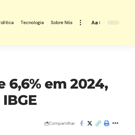
Aa
olítica
Tecnologia
Sobre Nós
Font
Resizer
e 6,6% em 2024,
o IBGE
Compartilhar