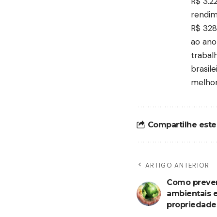
R$ 3.2
rendim
R$ 328
ao ano
trabal
brasil
melhor
Compartilhe este
ARTIGO ANTERIOR
Como preven
ambientais 
propriedades