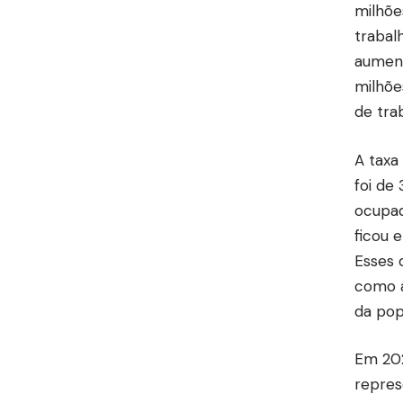
milhõe
trabal
aument
milhõe
de tra
A taxa
foi de
ocupad
ficou 
Esses 
como a
da pop
Em 202
repres