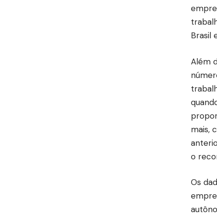
empreg
trabal
Brasil
Além d
número
trabal
quando
propor
mais, 
anteri
o reco
Os dad
empreg
autôno