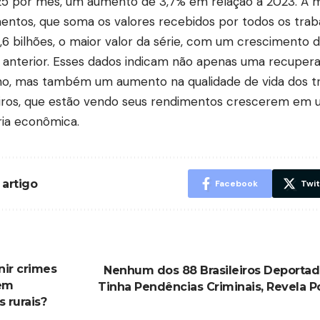
25 por mês, um aumento de 3,7% em relação a 2023. A 
entos, que soma os valores recebidos por todos os trab
,6 bilhões, o maior valor da série, com um crescimento 
 anterior. Esses dados indicam não apenas uma recupe
ho, mas também um aumento na qualidade de vida dos t
eiros, que estão vendo seus rendimentos crescerem em 
ia econômica.
 artigo
Facebook
Twit
ir crimes
Nenhum dos 88 Brasileiros Deportad
em
Tinha Pendências Criminais, Revela Po
 rurais?