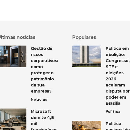
ltimas notícias
Populares
Gestão de
Política em
riscos
ebulição:
corporativos:
Congresso,
como
STF e
proteger o
eleições
patrimônio
2026
da sua
aceleram
empresa?
disputa por
poder em
Notícias
Brasília
Microsoft
Política
demite 4,8
mil
Política
funcionários
nacional de