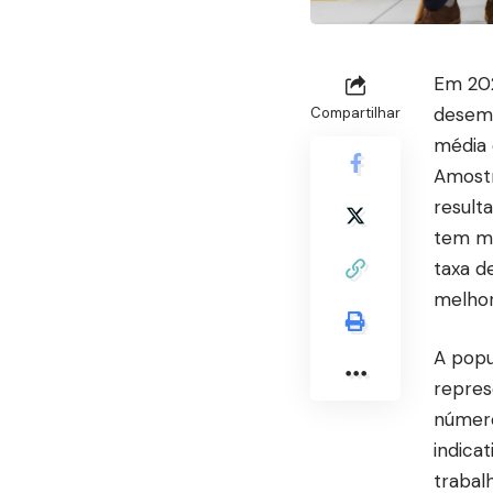
Em 202
desemp
Compartilhar
média 
Amostr
result
tem mo
taxa d
melhor
A popu
repres
número
indica
trabal