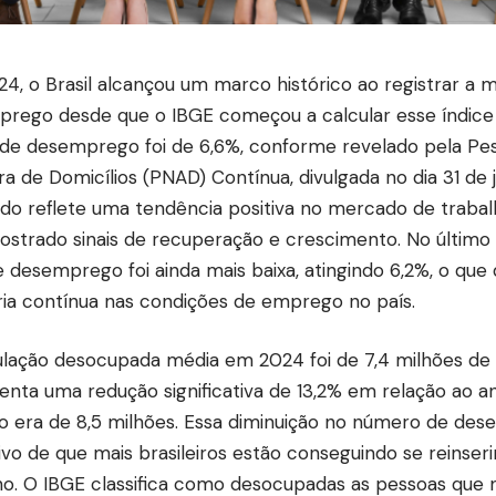
4, o Brasil alcançou um marco histórico ao registrar a 
rego desde que o IBGE começou a calcular esse índice 
de desemprego foi de 6,6%, conforme revelado pela Pes
a de Domicílios (PNAD) Contínua, divulgada no dia 31 de 
ado reflete uma tendência positiva no mercado de trabalh
strado sinais de recuperação e crescimento. No último 
e desemprego foi ainda mais baixa, atingindo 6,2%, o qu
ia contínua nas condições de emprego no país.
lação desocupada média em 2024 foi de 7,4 milhões de 
enta uma redução significativa de 13,2% em relação ao an
 era de 8,5 milhões. Essa diminuição no número de de
tivo de que mais brasileiros estão conseguindo se reinse
ho. O IBGE classifica como desocupadas as pessoas que 