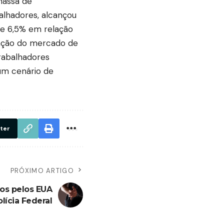
massa de
alhadores, alcançou
de 6,5% em relação
ração do mercado de
rabalhadores
um cenário de
ter
PRÓXIMO ARTIGO
os pelos EUA
lícia Federal