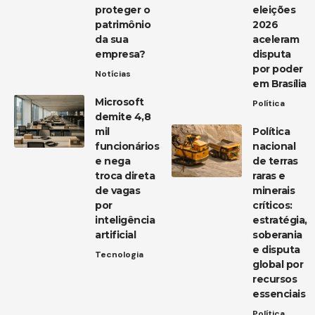
proteger o
eleições
patrimônio
2026
da sua
aceleram
empresa?
disputa
por poder
Notícias
em Brasília
Microsoft
Política
demite 4,8
mil
Política
funcionários
nacional
e nega
de terras
troca direta
raras e
de vagas
minerais
por
críticos:
inteligência
estratégia,
artificial
soberania
e disputa
Tecnologia
global por
recursos
essenciais
Política