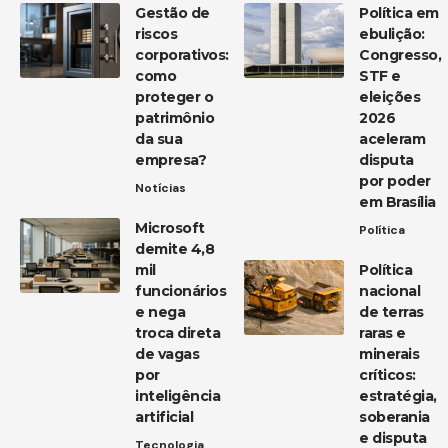
Gestão de
Política em
riscos
ebulição:
corporativos:
Congresso,
como
STF e
proteger o
eleições
patrimônio
2026
da sua
aceleram
empresa?
disputa
por poder
Notícias
em Brasília
Microsoft
Política
demite 4,8
mil
Política
funcionários
nacional
e nega
de terras
troca direta
raras e
de vagas
minerais
por
críticos:
inteligência
estratégia,
artificial
soberania
e disputa
Tecnologia