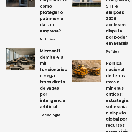
como
STF e
proteger o
eleições
patrimônio
2026
da sua
aceleram
empresa?
disputa
por poder
Notícias
em Brasília
Microsoft
Política
demite 4,8
mil
Política
funcionários
nacional
e nega
de terras
troca direta
raras e
de vagas
minerais
por
críticos:
inteligência
estratégia,
artificial
soberania
e disputa
Tecnologia
global por
recursos
essenciais