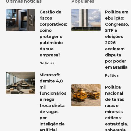
Últimas notícias
Populares
Gestão de
Política em
riscos
ebulição:
corporativos:
Congresso,
como
STF e
proteger o
eleições
patrimônio
2026
da sua
aceleram
empresa?
disputa
por poder
Notícias
em Brasília
Microsoft
Política
demite 4,8
mil
Política
funcionários
nacional
e nega
de terras
troca direta
raras e
de vagas
minerais
por
críticos:
inteligência
estratégia,
artificial
soberania