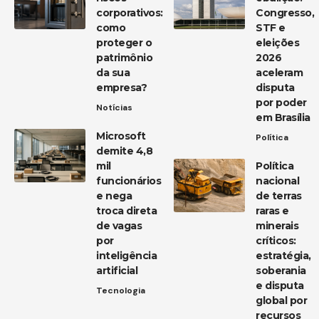
corporativos:
Congresso,
como
STF e
proteger o
eleições
patrimônio
2026
da sua
aceleram
empresa?
disputa
por poder
Notícias
em Brasília
Microsoft
Política
demite 4,8
mil
Política
funcionários
nacional
e nega
de terras
troca direta
raras e
de vagas
minerais
por
críticos:
inteligência
estratégia,
artificial
soberania
e disputa
Tecnologia
global por
recursos