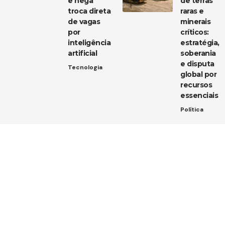
e nega
de terras
troca direta
raras e
de vagas
minerais
por
críticos:
inteligência
estratégia,
artificial
soberania
e disputa
Tecnologia
global por
recursos
essenciais
Política
Entre em contato
Tem uma dica de notícia, uma sugestão ou uma dúvida?
Estamos aqui para ouvir você!
Envie um e-mail para:
contato@diarioja.com.br