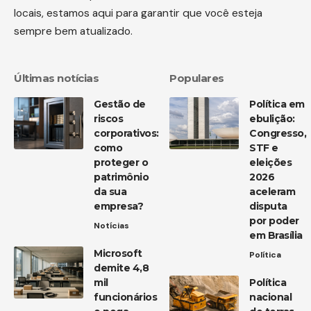
locais, estamos aqui para garantir que você esteja
sempre bem atualizado.
Últimas notícias
Populares
Gestão de
Política em
riscos
ebulição:
corporativos:
Congresso,
como
STF e
proteger o
eleições
patrimônio
2026
da sua
aceleram
empresa?
disputa
por poder
Notícias
em Brasília
Microsoft
Política
demite 4,8
mil
Política
funcionários
nacional