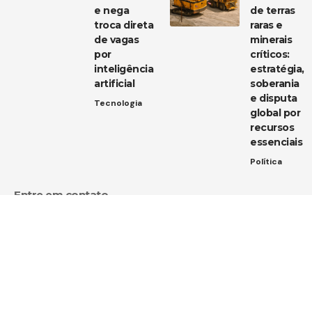
e nega
de terras
troca direta
raras e
de vagas
minerais
por
críticos:
inteligência
estratégia,
artificial
soberania
e disputa
Tecnologia
global por
recursos
essenciais
Política
Entre em contato
Tem uma dica de notícia, uma sugestão ou uma dúvida?
Estamos aqui para ouvir você!
Envie um e-mail para:
contato@diarioja.com.br