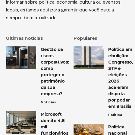
informar sobre política, economia, cultura ou eventos
locais, estamos aqui para garantir que você esteja
sempre bem atualizado.
Últimas notícias
Populares
Gestão de
Política em
riscos
ebulição:
corporativos:
Congresso,
como
STF e
proteger o
eleições
patrimônio
2026
da sua
aceleram
empresa?
disputa
por poder
Notícias
em Brasília
Microsoft
Política
demite 4,8
mil
Política
funcionários
nacional