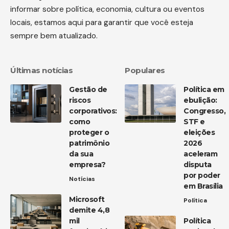
informar sobre política, economia, cultura ou eventos
locais, estamos aqui para garantir que você esteja
sempre bem atualizado.
Últimas notícias
Populares
Gestão de
Política em
riscos
ebulição:
corporativos:
Congresso,
como
STF e
proteger o
eleições
patrimônio
2026
da sua
aceleram
empresa?
disputa
por poder
Notícias
em Brasília
Microsoft
Política
demite 4,8
mil
Política