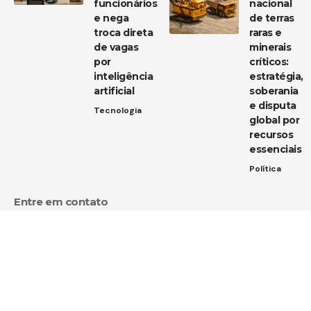
funcionários
nacional
e nega
de terras
troca direta
raras e
de vagas
minerais
por
críticos:
inteligência
estratégia,
artificial
soberania
e disputa
Tecnologia
global por
recursos
essenciais
Política
Entre em contato
Tem uma dica de notícia, uma sugestão ou uma dúvida?
Estamos aqui para ouvir você!
Envie um e-mail para:
contato@diarioja.com.br