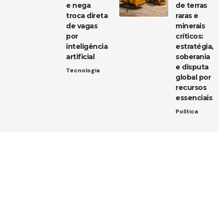
e nega
de terras
troca direta
raras e
de vagas
minerais
por
críticos:
inteligência
estratégia,
artificial
soberania
e disputa
Tecnologia
global por
recursos
essenciais
Política
Entre em contato
Tem uma dica de notícia, uma sugestão ou uma dúvida?
Estamos aqui para ouvir você!
Envie um e-mail para:
contato@diarioja.com.br