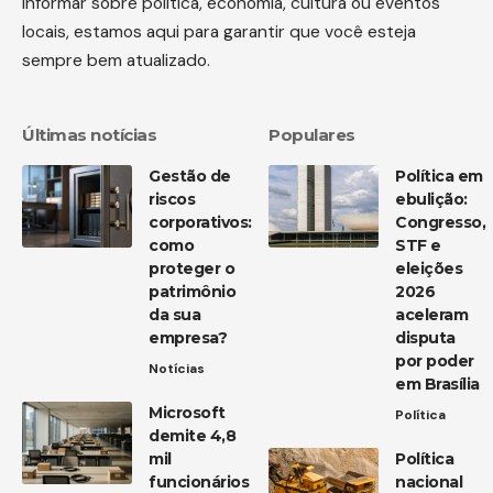
informar sobre política, economia, cultura ou eventos
locais, estamos aqui para garantir que você esteja
sempre bem atualizado.
Últimas notícias
Populares
Gestão de
Política em
riscos
ebulição:
corporativos:
Congresso,
como
STF e
proteger o
eleições
patrimônio
2026
da sua
aceleram
empresa?
disputa
por poder
Notícias
em Brasília
Microsoft
Política
demite 4,8
mil
Política
funcionários
nacional