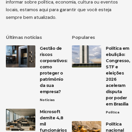
informar sobre política, economia, cultura ou eventos
locais, estamos aqui para garantir que você esteja
sempre bem atualizado.
Últimas notícias
Populares
Gestão de
Política em
riscos
ebulição:
corporativos:
Congresso,
como
STF e
proteger o
eleições
patrimônio
2026
da sua
aceleram
empresa?
disputa
por poder
Notícias
em Brasília
Microsoft
Política
demite 4,8
mil
Política
funcionários
nacional