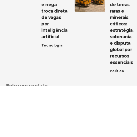
e nega
de terras
troca direta
raras e
de vagas
minerais
por
críticos:
inteligência
estratégia,
artificial
soberania
e disputa
Tecnologia
global por
recursos
essenciais
Política
Entre em contato
Tem uma dica de notícia, uma sugestão ou uma dúvida?
Estamos aqui para ouvir você!
Envie um e-mail para:
contato@diarioja.com.br