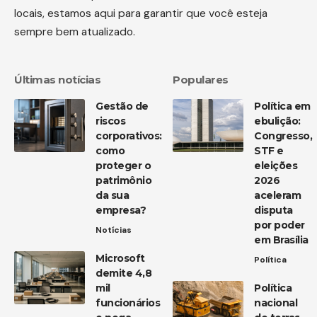
locais, estamos aqui para garantir que você esteja
sempre bem atualizado.
Últimas notícias
Populares
Gestão de
Política em
riscos
ebulição:
corporativos:
Congresso,
como
STF e
proteger o
eleições
patrimônio
2026
da sua
aceleram
empresa?
disputa
por poder
Notícias
em Brasília
Microsoft
Política
demite 4,8
mil
Política
funcionários
nacional