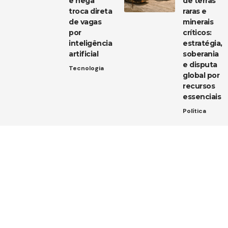
e nega
de terras
troca direta
raras e
de vagas
minerais
por
críticos:
inteligência
estratégia,
artificial
soberania
e disputa
Tecnologia
global por
recursos
essenciais
Política
Entre em contato
Tem uma dica de notícia, uma sugestão ou uma dúvida?
Estamos aqui para ouvir você!
Envie um e-mail para:
contato@diarioja.com.br