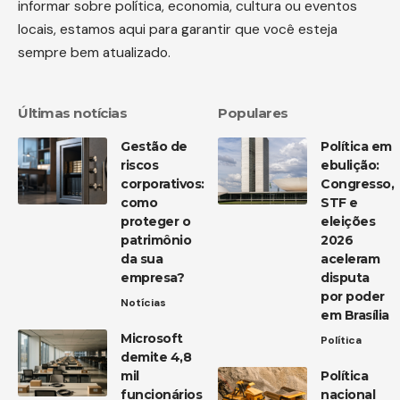
informar sobre política, economia, cultura ou eventos
locais, estamos aqui para garantir que você esteja
sempre bem atualizado.
Últimas notícias
Populares
Gestão de
Política em
riscos
ebulição:
corporativos:
Congresso,
como
STF e
proteger o
eleições
patrimônio
2026
da sua
aceleram
empresa?
disputa
por poder
Notícias
em Brasília
Microsoft
Política
demite 4,8
mil
Política
funcionários
nacional