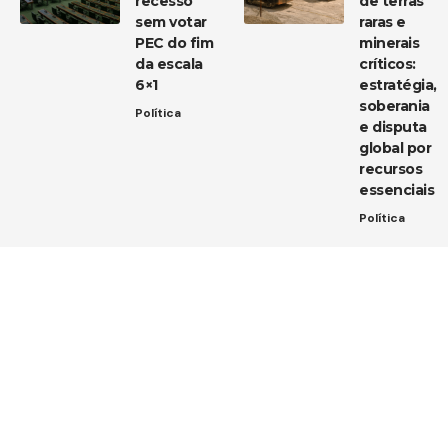
recesso
de terras
sem votar
raras e
PEC do fim
minerais
da escala
críticos:
6×1
estratégia,
soberania
Política
e disputa
global por
recursos
essenciais
Política
Entre em contato
Tem uma dica de notícia, uma sugestão ou uma dúvida?
Estamos aqui para ouvir você!
Envie um e-mail para:
contato@diarioja.com.br