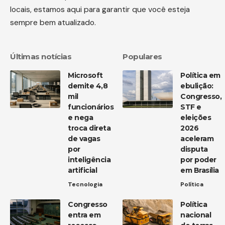
locais, estamos aqui para garantir que você esteja
sempre bem atualizado.
Últimas notícias
Populares
Microsoft
Política em
demite 4,8
ebulição:
mil
Congresso,
funcionários
STF e
e nega
eleições
troca direta
2026
de vagas
aceleram
por
disputa
inteligência
por poder
artificial
em Brasília
Tecnologia
Política
Congresso
Política
entra em
nacional