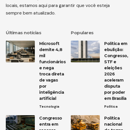
locais, estamos aqui para garantir que você esteja
sempre bem atualizado.
Últimas notícias
Populares
Microsoft
Política em
demite 4,8
ebulição:
mil
Congresso,
funcionários
STF e
e nega
eleições
troca direta
2026
de vagas
aceleram
por
disputa
inteligência
por poder
artificial
em Brasília
Tecnologia
Política
Congresso
Política
entra em
nacional