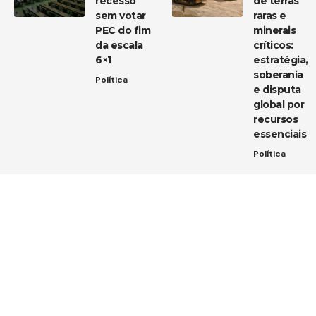
recesso
de terras
sem votar
raras e
PEC do fim
minerais
da escala
críticos:
6×1
estratégia,
soberania
Política
e disputa
global por
recursos
essenciais
Política
Entre em contato
Tem uma dica de notícia, uma sugestão ou uma dúvida?
Estamos aqui para ouvir você!
Envie um e-mail para:
contato@diarioja.com.br