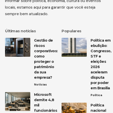
informar sobre política, economia, cultura ou eventos
locais, estamos aqui para garantir que você esteja
sempre bem atualizado.
Últimas notícias
Populares
Gestão de
Política em
riscos
ebulição:
corporativos:
Congresso,
como
STF e
proteger o
eleições
patrimônio
2026
da sua
aceleram
empresa?
disputa
por poder
Notícias
em Brasília
Microsoft
Política
demite 4,8
mil
Política
funcionários
nacional