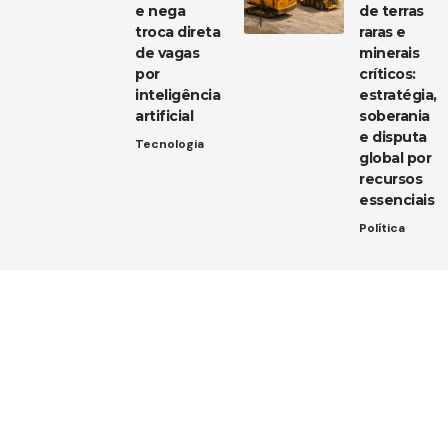
e nega
de terras
troca direta
raras e
de vagas
minerais
por
críticos:
inteligência
estratégia,
artificial
soberania
e disputa
Tecnologia
global por
recursos
essenciais
Política
Entre em contato
Tem uma dica de notícia, uma sugestão ou uma dúvida?
Estamos aqui para ouvir você!
Envie um e-mail para:
contato@diarioja.com.br