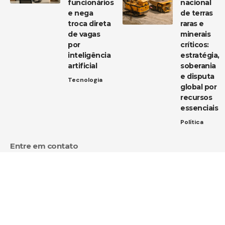
funcionários
nacional
e nega
de terras
troca direta
raras e
de vagas
minerais
por
críticos:
inteligência
estratégia,
artificial
soberania
e disputa
Tecnologia
global por
recursos
essenciais
Política
Entre em contato
Tem uma dica de notícia, uma sugestão ou uma dúvida?
Estamos aqui para ouvir você!
Envie um e-mail para:
contato@diarioja.com.br