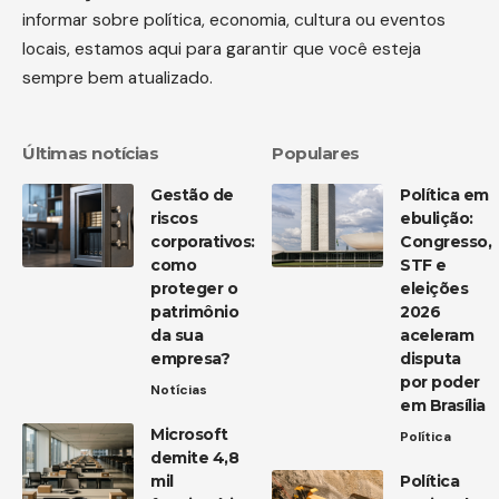
informar sobre política, economia, cultura ou eventos
locais, estamos aqui para garantir que você esteja
sempre bem atualizado.
Últimas notícias
Populares
Gestão de
Política em
riscos
ebulição:
corporativos:
Congresso,
como
STF e
proteger o
eleições
patrimônio
2026
da sua
aceleram
empresa?
disputa
por poder
Notícias
em Brasília
Microsoft
Política
demite 4,8
mil
Política