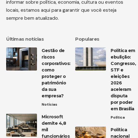
informar sobre política, economia, cultura ou eventos
locais, estamos aqui para garantir que você esteja
sempre bem atualizado.
Últimas notícias
Populares
Gestão de
Política em
riscos
ebulição:
corporativos:
Congresso,
como
STF e
proteger o
eleições
patrimônio
2026
da sua
aceleram
empresa?
disputa
por poder
Notícias
em Brasília
Microsoft
Política
demite 4,8
mil
Política
funcionários
nacional