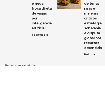
e nega
de terras
troca direta
raras e
de vagas
minerais
por
críticos:
inteligência
estratégia,
artificial
soberania
e disputa
Tecnologia
global por
recursos
essenciais
Política
Entre em contato
Tem uma dica de notícia, uma sugestão ou uma dúvida?
Estamos aqui para ouvir você!
Envie um e-mail para:
contato@diarioja.com.br