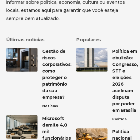
informar sobre política, economia, cultura ou eventos
locais, estamos aqui para garantir que você esteja
sempre bem atualizado.
Últimas notícias
Populares
Gestão de
Política em
riscos
ebulição:
corporativos:
Congresso,
como
STF e
proteger o
eleições
patrimônio
2026
da sua
aceleram
empresa?
disputa
por poder
Notícias
em Brasília
Microsoft
Política
demite 4,8
mil
Política
funcionários
nacional