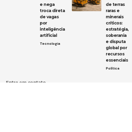
e nega
de terras
troca direta
raras e
de vagas
minerais
por
críticos:
inteligência
estratégia,
artificial
soberania
e disputa
Tecnologia
global por
recursos
essenciais
Política
Entre em contato
Tem uma dica de notícia, uma sugestão ou uma dúvida?
Estamos aqui para ouvir você!
Envie um e-mail para:
contato@diarioja.com.br