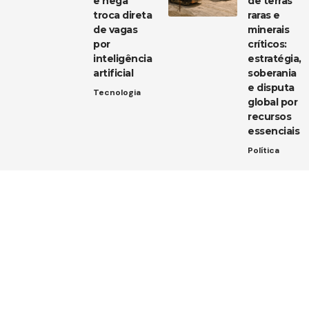
e nega
de terras
troca direta
raras e
de vagas
minerais
por
críticos:
inteligência
estratégia,
artificial
soberania
e disputa
Tecnologia
global por
recursos
essenciais
Política
Entre em contato
Tem uma dica de notícia, uma sugestão ou uma dúvida?
Estamos aqui para ouvir você!
Envie um e-mail para:
contato@diarioja.com.br