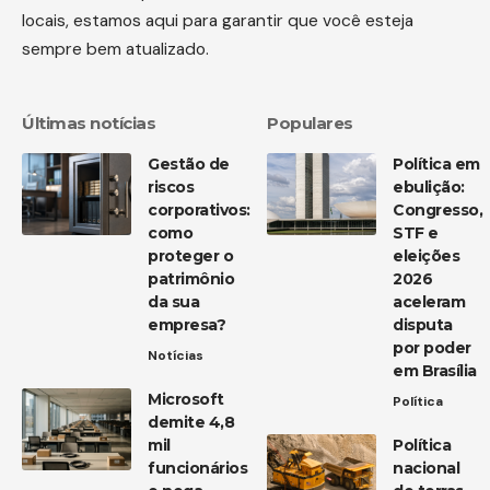
locais, estamos aqui para garantir que você esteja
sempre bem atualizado.
Últimas notícias
Populares
Gestão de
Política em
riscos
ebulição:
corporativos:
Congresso,
como
STF e
proteger o
eleições
patrimônio
2026
da sua
aceleram
empresa?
disputa
por poder
Notícias
em Brasília
Microsoft
Política
demite 4,8
mil
Política
funcionários
nacional