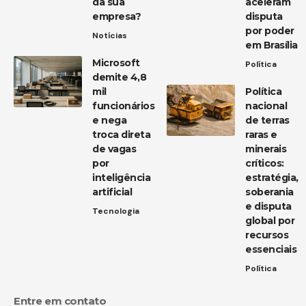
da sua
aceleram
empresa?
disputa
por poder
Notícias
em Brasília
Microsoft
Política
demite 4,8
mil
Política
funcionários
nacional
e nega
de terras
troca direta
raras e
de vagas
minerais
por
críticos:
inteligência
estratégia,
artificial
soberania
e disputa
Tecnologia
global por
recursos
essenciais
Política
Entre em contato