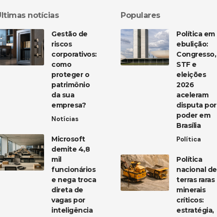
ltimas notícias
Populares
Gestão de
Política em
riscos
ebulição:
corporativos:
Congresso,
como
STF e
proteger o
eleições
patrimônio
2026
da sua
aceleram
empresa?
disputa por
poder em
Notícias
Brasília
Microsoft
Política
demite 4,8
mil
Política
funcionários
nacional de
e nega troca
terras raras
direta de
minerais
vagas por
críticos:
inteligência
estratégia,