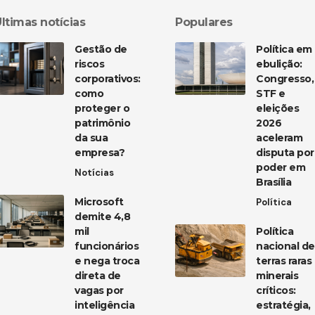
ltimas notícias
Populares
Gestão de
Política em
riscos
ebulição:
corporativos:
Congresso,
como
STF e
proteger o
eleições
patrimônio
2026
da sua
aceleram
empresa?
disputa por
poder em
Notícias
Brasília
Microsoft
Política
demite 4,8
mil
Política
funcionários
nacional de
e nega troca
terras raras
direta de
minerais
vagas por
críticos:
inteligência
estratégia,