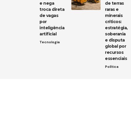
e nega
de terras
troca direta
raras e
de vagas
minerais
por
críticos:
inteligência
estratégia,
artificial
soberania
e disputa
Tecnologia
global por
recursos
essenciais
Política
Entre em contato
Tem uma dica de notícia, uma sugestão ou uma dúvida?
Estamos aqui para ouvir você!
Envie um e-mail para:
contato@diarioja.com.br