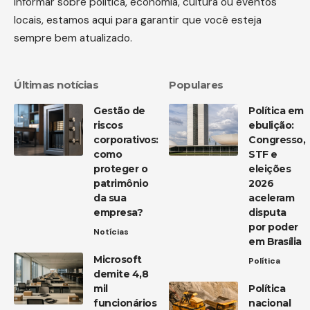
informar sobre política, economia, cultura ou eventos
locais, estamos aqui para garantir que você esteja
sempre bem atualizado.
Últimas notícias
Populares
Gestão de
Política em
riscos
ebulição:
corporativos:
Congresso,
como
STF e
proteger o
eleições
patrimônio
2026
da sua
aceleram
empresa?
disputa
por poder
Notícias
em Brasília
Microsoft
Política
demite 4,8
mil
Política
funcionários
nacional