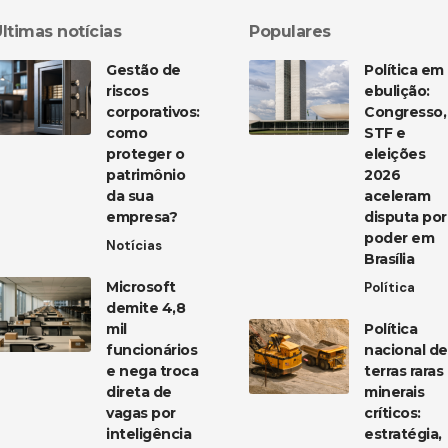
ltimas notícias
Populares
Gestão de
Política em
riscos
ebulição:
corporativos:
Congresso,
como
STF e
proteger o
eleições
patrimônio
2026
da sua
aceleram
empresa?
disputa por
poder em
Notícias
Brasília
Microsoft
Política
demite 4,8
mil
Política
funcionários
nacional de
e nega troca
terras raras
direta de
minerais
vagas por
críticos:
inteligência
estratégia,