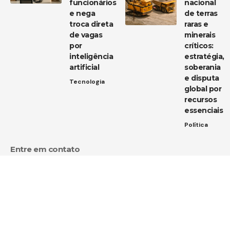
funcionários
nacional
e nega
de terras
troca direta
raras e
de vagas
minerais
por
críticos:
inteligência
estratégia,
artificial
soberania
e disputa
Tecnologia
global por
recursos
essenciais
Política
Entre em contato
Tem uma dica de notícia, uma sugestão ou uma dúvida?
Estamos aqui para ouvir você!
Envie um e-mail para:
contato@diarioja.com.br