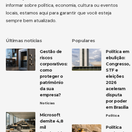
informar sobre política, economia, cultura ou eventos
locais, estamos aqui para garantir que você esteja
sempre bem atualizado.
Últimas notícias
Populares
Gestão de
Política em
riscos
ebulição:
corporativos:
Congresso,
como
STF e
proteger o
eleições
patrimônio
2026
da sua
aceleram
empresa?
disputa
por poder
Notícias
em Brasília
Microsoft
Política
demite 4,8
mil
Política