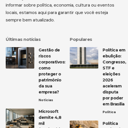
informar sobre política, economia, cultura ou eventos
locais, estamos aqui para garantir que você esteja
sempre bem atualizado.
Últimas notícias
Populares
Gestão de
Política em
riscos
ebulição:
corporativos:
Congresso,
como
STF e
proteger o
eleições
patrimônio
2026
da sua
aceleram
empresa?
disputa
por poder
Notícias
em Brasília
Microsoft
Política
demite 4,8
mil
Política