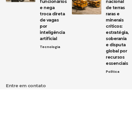
funcionários
nacional
e nega
de terras
troca direta
raras e
de vagas
minerais
por
críticos:
inteligência
estratégia,
artificial
soberania
e disputa
Tecnologia
global por
recursos
essenciais
Política
Entre em contato
Tem uma dica de notícia, uma sugestão ou uma dúvida?
Estamos aqui para ouvir você!
Envie um e-mail para:
contato@diarioja.com.br