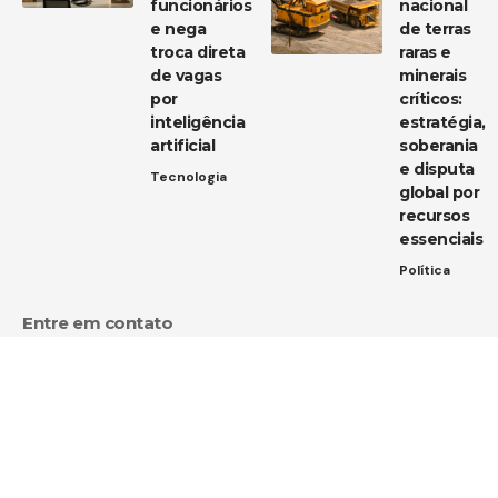
funcionários
nacional
e nega
de terras
troca direta
raras e
de vagas
minerais
por
críticos:
inteligência
estratégia,
artificial
soberania
e disputa
Tecnologia
global por
recursos
essenciais
Política
Entre em contato
Tem uma dica de notícia, uma sugestão ou uma dúvida?
Estamos aqui para ouvir você!
Envie um e-mail para:
contato@diarioja.com.br