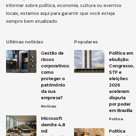
informar sobre política, economia, cultura ou eventos
locais, estamos aqui para garantir que você esteja
sempre bem atualizado.
Últimas notícias
Populares
Gestão de
Política em
riscos
ebulição:
corporativos:
Congresso,
como
STF e
proteger o
eleições
patrimônio
2026
da sua
aceleram
empresa?
disputa
por poder
Notícias
em Brasília
Microsoft
Política
demite 4,8
mil
Política