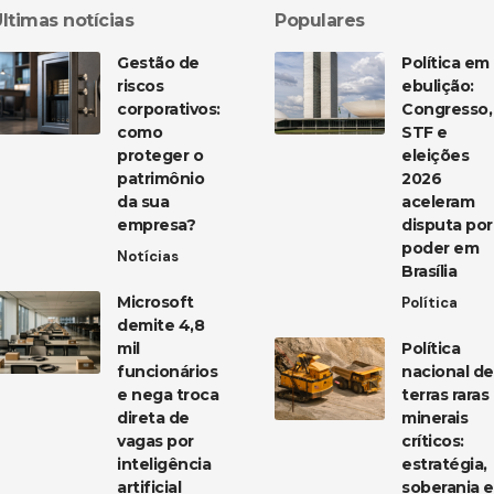
ltimas notícias
Populares
Gestão de
Política em
riscos
ebulição:
corporativos:
Congresso,
como
STF e
proteger o
eleições
patrimônio
2026
da sua
aceleram
empresa?
disputa por
poder em
Notícias
Brasília
Microsoft
Política
demite 4,8
mil
Política
funcionários
nacional de
e nega troca
terras raras
direta de
minerais
vagas por
críticos:
inteligência
estratégia,
artificial
soberania e