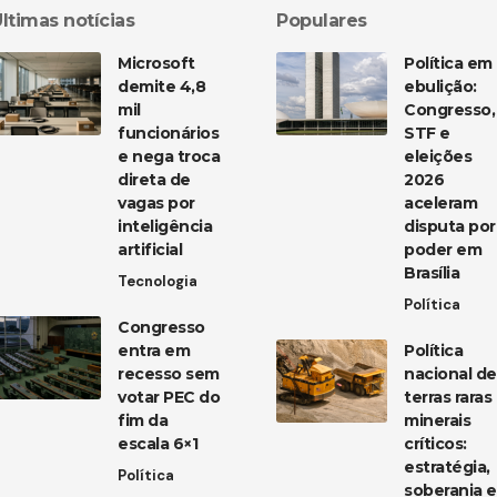
ltimas notícias
Populares
Microsoft
Política em
demite 4,8
ebulição:
mil
Congresso,
funcionários
STF e
e nega troca
eleições
direta de
2026
vagas por
aceleram
inteligência
disputa por
artificial
poder em
Brasília
Tecnologia
Política
Congresso
entra em
Política
recesso sem
nacional de
votar PEC do
terras raras
fim da
minerais
escala 6×1
críticos:
estratégia,
Política
soberania e