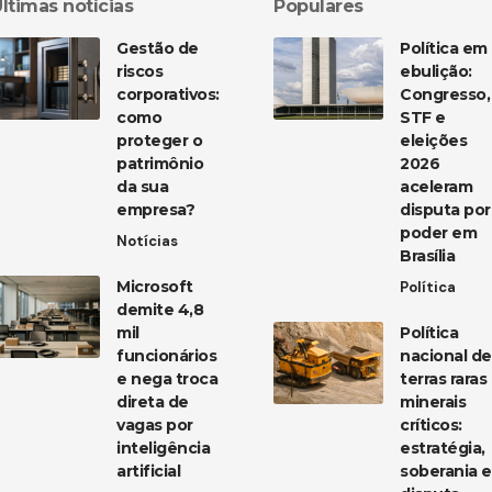
ltimas notícias
Populares
Gestão de
Política em
riscos
ebulição:
corporativos:
Congresso,
como
STF e
proteger o
eleições
patrimônio
2026
da sua
aceleram
empresa?
disputa por
poder em
Notícias
Brasília
Microsoft
Política
demite 4,8
mil
Política
funcionários
nacional de
e nega troca
terras raras
direta de
minerais
vagas por
críticos:
inteligência
estratégia,
artificial
soberania e