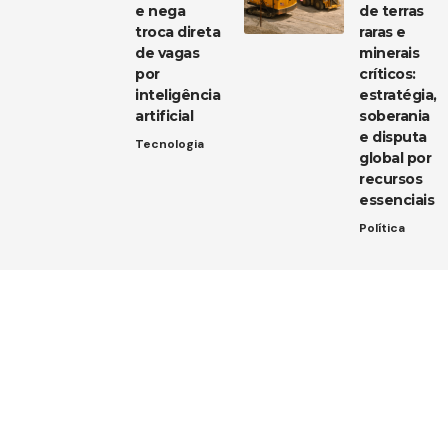
e nega
de terras
troca direta
raras e
de vagas
minerais
por
críticos:
inteligência
estratégia,
artificial
soberania
e disputa
Tecnologia
global por
recursos
essenciais
Política
Entre em contato
Tem uma dica de notícia, uma sugestão ou uma dúvida?
Estamos aqui para ouvir você!
Envie um e-mail para:
contato@diarioja.com.br