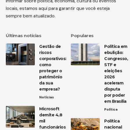
informar sobre política, economia, cultura ou eventos
locais, estamos aqui para garantir que você esteja
sempre bem atualizado.
Últimas notícias
Populares
Gestão de
Política em
riscos
ebulição:
corporativos:
Congresso,
como
STF e
proteger o
eleições
patrimônio
2026
da sua
aceleram
empresa?
disputa
por poder
Notícias
em Brasília
Microsoft
Política
demite 4,8
mil
Política
funcionários
nacional