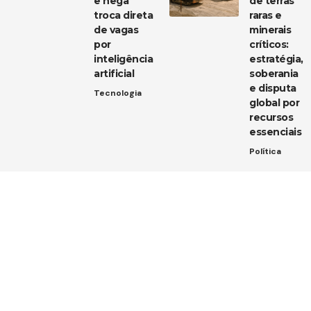
e nega
de terras
troca direta
raras e
de vagas
minerais
por
críticos:
inteligência
estratégia,
artificial
soberania
e disputa
Tecnologia
global por
recursos
essenciais
Política
Entre em contato
Tem uma dica de notícia, uma sugestão ou uma dúvida?
Estamos aqui para ouvir você!
Envie um e-mail para:
contato@diarioja.com.br