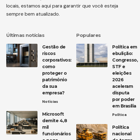
locais, estamos aqui para garantir que você esteja
sempre bem atualizado.
Últimas notícias
Populares
Gestão de
Política em
riscos
ebulição:
corporativos:
Congresso,
como
STF e
proteger o
eleições
patrimônio
2026
da sua
aceleram
empresa?
disputa
por poder
Notícias
em Brasília
Microsoft
Política
demite 4,8
mil
Política
funcionários
nacional