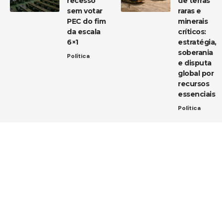
recesso
de terras
sem votar
raras e
PEC do fim
minerais
da escala
críticos:
6×1
estratégia,
soberania
Política
e disputa
global por
recursos
essenciais
Política
Entre em contato
Tem uma dica de notícia, uma sugestão ou uma dúvida?
Estamos aqui para ouvir você!
Envie um e-mail para:
contato@diarioja.com.br