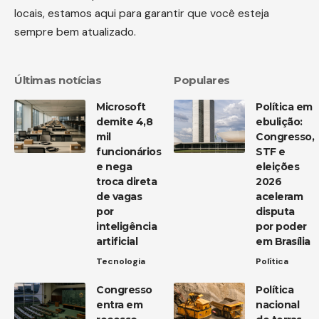
locais, estamos aqui para garantir que você esteja
sempre bem atualizado.
Últimas notícias
Populares
Microsoft
Política em
demite 4,8
ebulição:
mil
Congresso,
funcionários
STF e
e nega
eleições
troca direta
2026
de vagas
aceleram
por
disputa
inteligência
por poder
artificial
em Brasília
Tecnologia
Política
Congresso
Política
entra em
nacional