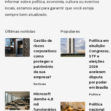
informar sobre política, economia, cultura ou eventos
locais, estamos aqui para garantir que você esteja
sempre bem atualizado.
Últimas notícias
Populares
Gestão de
Política em
riscos
ebulição:
corporativos:
Congresso,
como
STF e
proteger o
eleições
patrimônio
2026
da sua
aceleram
empresa?
disputa
por poder
Notícias
em Brasília
Microsoft
Política
demite 4,8
mil
Política
funcionários
nacional