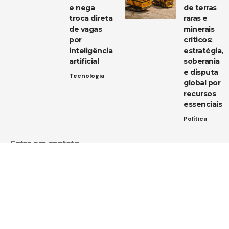
e nega
de terras
troca direta
raras e
de vagas
minerais
por
críticos:
inteligência
estratégia,
artificial
soberania
e disputa
Tecnologia
global por
recursos
essenciais
Política
Entre em contato
Tem uma dica de notícia, uma sugestão ou uma dúvida?
Estamos aqui para ouvir você!
Envie um e-mail para:
contato@diarioja.com.br