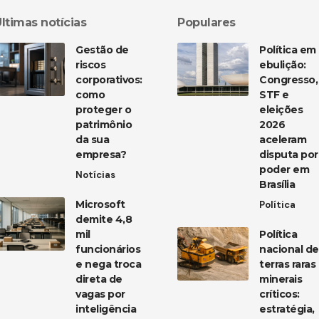
ltimas notícias
Populares
Gestão de
Política em
riscos
ebulição:
corporativos:
Congresso,
como
STF e
proteger o
eleições
patrimônio
2026
da sua
aceleram
empresa?
disputa por
poder em
Notícias
Brasília
Microsoft
Política
demite 4,8
mil
Política
funcionários
nacional de
e nega troca
terras raras
direta de
minerais
vagas por
críticos:
inteligência
estratégia,