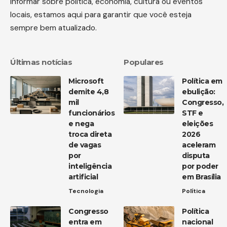
informar sobre política, economia, cultura ou eventos
locais, estamos aqui para garantir que você esteja
sempre bem atualizado.
Últimas notícias
Populares
Microsoft
Política em
demite 4,8
ebulição:
mil
Congresso,
funcionários
STF e
e nega
eleições
troca direta
2026
de vagas
aceleram
por
disputa
inteligência
por poder
artificial
em Brasília
Tecnologia
Política
Congresso
Política
entra em
nacional