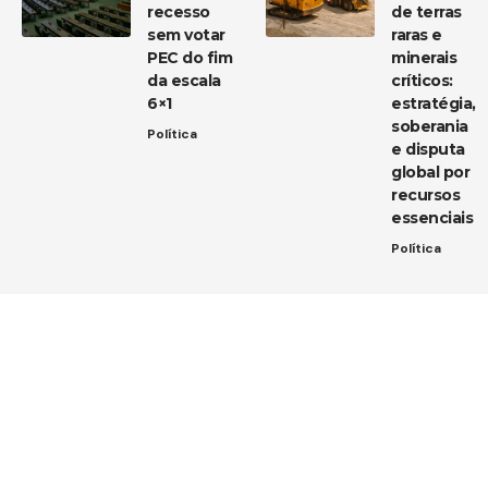
recesso
de terras
sem votar
raras e
PEC do fim
minerais
da escala
críticos:
6×1
estratégia,
soberania
Política
e disputa
global por
recursos
essenciais
Política
Entre em contato
Tem uma dica de notícia, uma sugestão ou uma dúvida?
Estamos aqui para ouvir você!
Envie um e-mail para:
contato@diarioja.com.br