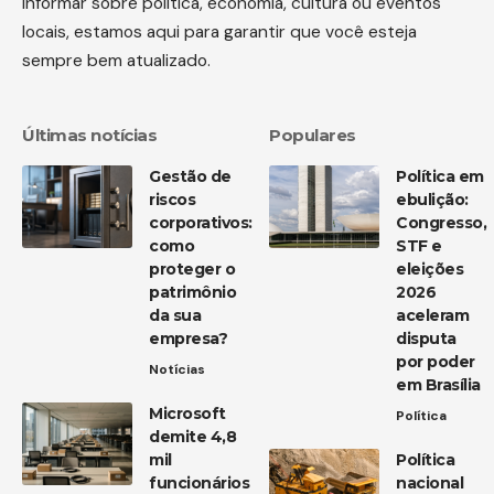
informar sobre política, economia, cultura ou eventos
locais, estamos aqui para garantir que você esteja
sempre bem atualizado.
Últimas notícias
Populares
Gestão de
Política em
riscos
ebulição:
corporativos:
Congresso,
como
STF e
proteger o
eleições
patrimônio
2026
da sua
aceleram
empresa?
disputa
por poder
Notícias
em Brasília
Microsoft
Política
demite 4,8
mil
Política
funcionários
nacional