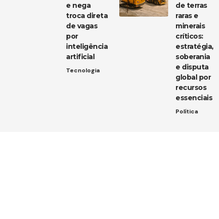
e nega
de terras
troca direta
raras e
de vagas
minerais
por
críticos:
inteligência
estratégia,
artificial
soberania
e disputa
Tecnologia
global por
recursos
essenciais
Política
Entre em contato
Tem uma dica de notícia, uma sugestão ou uma dúvida?
Estamos aqui para ouvir você!
Envie um e-mail para:
contato@diarioja.com.br