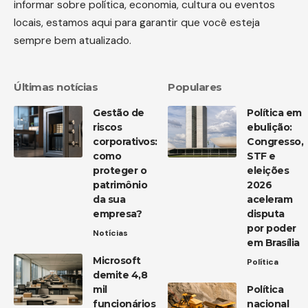
informar sobre política, economia, cultura ou eventos
locais, estamos aqui para garantir que você esteja
sempre bem atualizado.
Últimas notícias
Populares
Gestão de
Política em
riscos
ebulição:
corporativos:
Congresso,
como
STF e
proteger o
eleições
patrimônio
2026
da sua
aceleram
empresa?
disputa
por poder
Notícias
em Brasília
Microsoft
Política
demite 4,8
mil
Política
funcionários
nacional