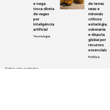
e nega
de terras
troca direta
raras e
de vagas
minerais
por
críticos:
inteligência
estratégia,
artificial
soberania
e disputa
Tecnologia
global por
recursos
essenciais
Política
Entre em contato
Tem uma dica de notícia, uma sugestão ou uma dúvida?
Estamos aqui para ouvir você!
Envie um e-mail para:
contato@diarioja.com.br