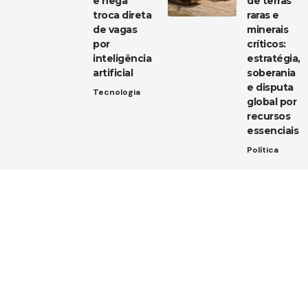
e nega
de terras
troca direta
raras e
de vagas
minerais
por
críticos:
inteligência
estratégia,
artificial
soberania
e disputa
Tecnologia
global por
recursos
essenciais
Política
Entre em contato
Tem uma dica de notícia, uma sugestão ou uma dúvida?
Estamos aqui para ouvir você!
Envie um e-mail para:
contato@diarioja.com.br