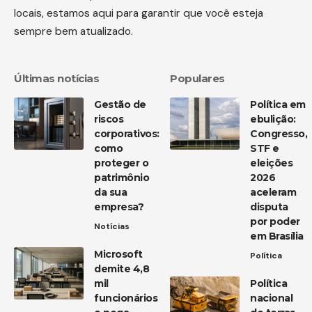
locais, estamos aqui para garantir que você esteja
sempre bem atualizado.
Últimas notícias
Populares
Gestão de
Política em
riscos
ebulição:
corporativos:
Congresso,
como
STF e
proteger o
eleições
patrimônio
2026
da sua
aceleram
empresa?
disputa
por poder
Notícias
em Brasília
Microsoft
Política
demite 4,8
mil
Política
funcionários
nacional