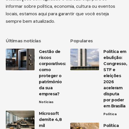
informar sobre política, economia, cultura ou eventos
locais, estamos aqui para garantir que você esteja
sempre bem atualizado.
Últimas notícias
Populares
Gestão de
Política em
riscos
ebulição:
corporativos:
Congresso,
como
STF e
proteger o
eleições
patrimônio
2026
da sua
aceleram
empresa?
disputa
por poder
Notícias
em Brasília
Microsoft
Política
demite 4,8
mil
Política