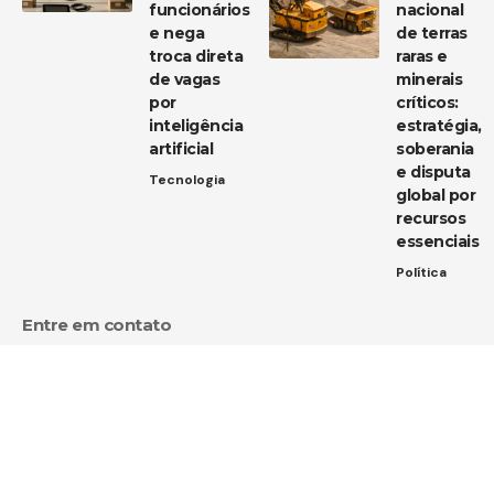
funcionários
nacional
e nega
de terras
troca direta
raras e
de vagas
minerais
por
críticos:
inteligência
estratégia,
artificial
soberania
e disputa
Tecnologia
global por
recursos
essenciais
Política
Entre em contato
Tem uma dica de notícia, uma sugestão ou uma dúvida?
Estamos aqui para ouvir você!
Envie um e-mail para:
contato@diarioja.com.br