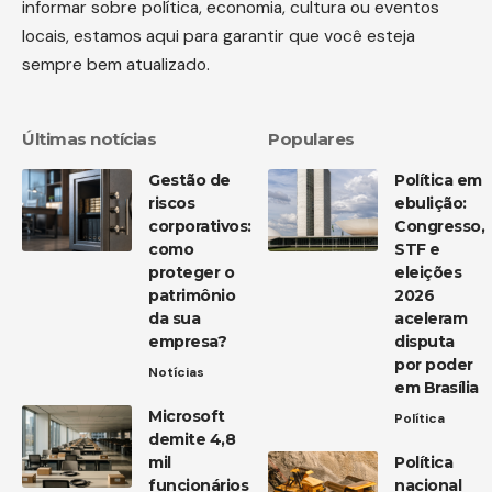
informar sobre política, economia, cultura ou eventos
locais, estamos aqui para garantir que você esteja
sempre bem atualizado.
Últimas notícias
Populares
Gestão de
Política em
riscos
ebulição:
corporativos:
Congresso,
como
STF e
proteger o
eleições
patrimônio
2026
da sua
aceleram
empresa?
disputa
por poder
Notícias
em Brasília
Microsoft
Política
demite 4,8
mil
Política
funcionários
nacional