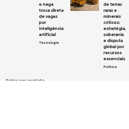
e nega
de terras
troca direta
raras e
de vagas
minerais
por
críticos:
inteligência
estratégia,
artificial
soberania
e disputa
Tecnologia
global por
recursos
essenciais
Política
Entre em contato
Tem uma dica de notícia, uma sugestão ou uma dúvida?
Estamos aqui para ouvir você!
Envie um e-mail para:
contato@diarioja.com.br