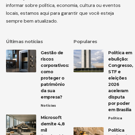
informar sobre política, economia, cultura ou eventos
locais, estamos aqui para garantir que você esteja
sempre bem atualizado.
Últimas notícias
Populares
Gestão de
Política em
riscos
ebulição:
corporativos:
Congresso,
como
STF e
proteger o
eleições
patrimônio
2026
da sua
aceleram
empresa?
disputa
por poder
Notícias
em Brasília
Microsoft
Política
demite 4,8
mil
Política