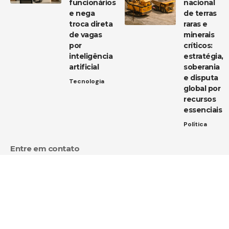
funcionários
nacional
e nega
de terras
troca direta
raras e
de vagas
minerais
por
críticos:
inteligência
estratégia,
artificial
soberania
e disputa
Tecnologia
global por
recursos
essenciais
Política
Entre em contato
Tem uma dica de notícia, uma sugestão ou uma dúvida?
Estamos aqui para ouvir você!
Envie um e-mail para:
contato@diarioja.com.br