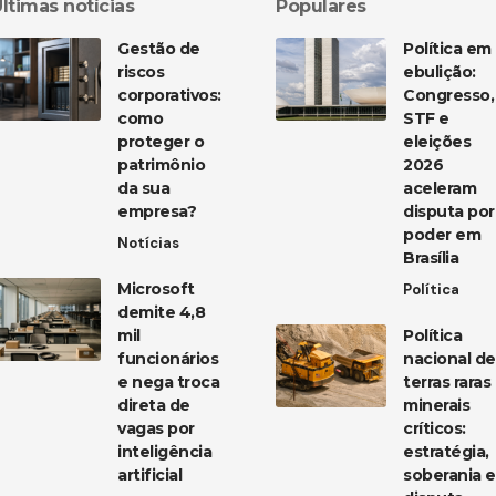
ltimas notícias
Populares
Gestão de
Política em
riscos
ebulição:
corporativos:
Congresso,
como
STF e
proteger o
eleições
patrimônio
2026
da sua
aceleram
empresa?
disputa por
poder em
Notícias
Brasília
Microsoft
Política
demite 4,8
mil
Política
funcionários
nacional de
e nega troca
terras raras
direta de
minerais
vagas por
críticos:
inteligência
estratégia,
artificial
soberania e