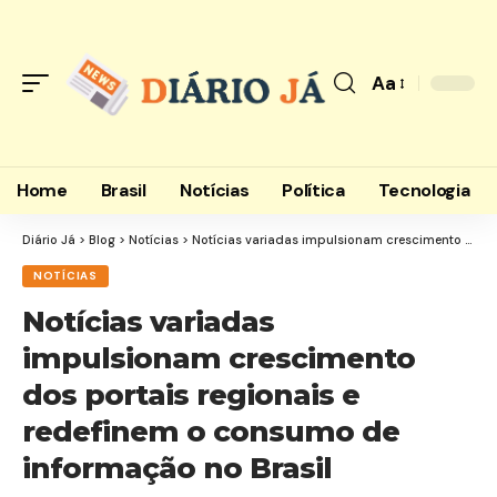
Aa
Font
Resizer
Home
Brasil
Notícias
Política
Tecnologia
Diário Já
>
Blog
>
Notícias
>
Notícias variadas impulsionam crescimento dos portais regionais e redefinem o consumo de informação no Brasil
NOTÍCIAS
Notícias variadas
impulsionam crescimento
dos portais regionais e
redefinem o consumo de
informação no Brasil