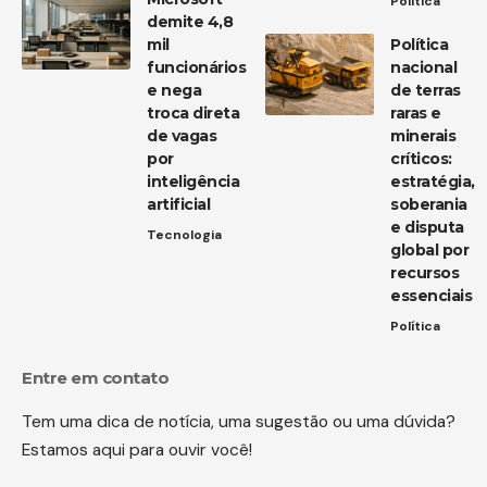
Política
demite 4,8
mil
Política
funcionários
nacional
e nega
de terras
troca direta
raras e
de vagas
minerais
por
críticos:
inteligência
estratégia,
artificial
soberania
e disputa
Tecnologia
global por
recursos
essenciais
Política
Entre em contato
Tem uma dica de notícia, uma sugestão ou uma dúvida?
Estamos aqui para ouvir você!