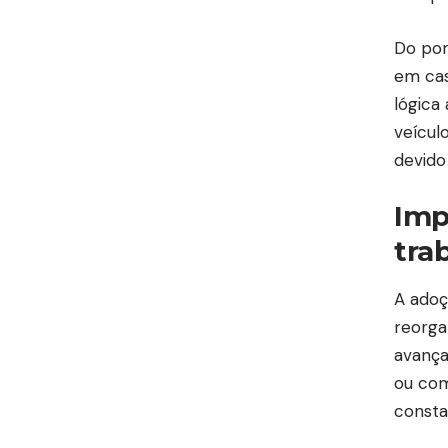
Do pon
em cas
lógica
veícul
devido
Imp
tra
A adoç
reorga
avança
ou com
consta