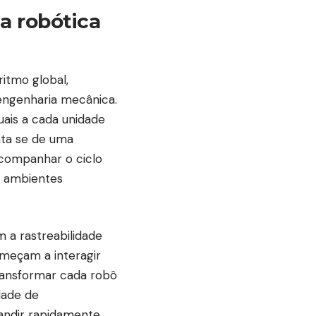
a robótica
itmo global,
 engenharia mecânica.
duais a cada unidade
ata se de uma
acompanhar o ciclo
m ambientes
 a rastreabilidade
omeçam a interagir
ransformar cada robô
idade de
andir rapidamente