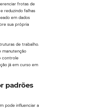
erenciar frotas de
e reduzindo falhas
aseado em dados
bre sua própria
uturas de trabalho.
 e manutenção
o controle
ição já em curso em
or padrões
m pode influenciar a