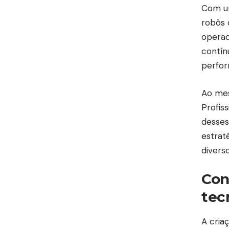
Com um
robôs 
operac
contín
perfo
Ao mes
Profis
desses
estrat
divers
Con
tec
A cria