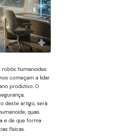
ra robôs humanoides
nos começam a lidar
ano produtivo. O
segurança,
go deste artigo, será
 humanoide, quais
a e de que forma
as físicas.