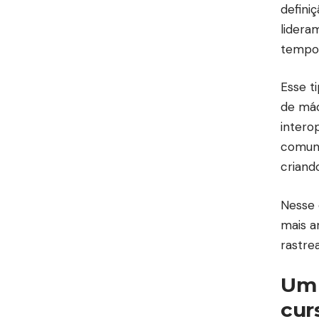
defini
lidera
tempo,
Esse t
de máq
intero
comuns
criand
Nesse 
mais a
rastre
Um 
cur