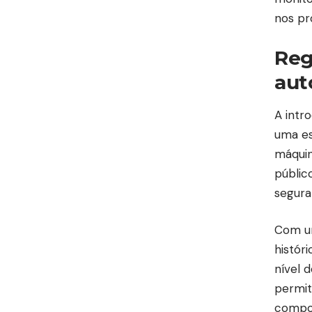
nos pr
Reg
aut
A intr
uma es
máquin
públic
segura
Com um
histór
nível 
permit
compor