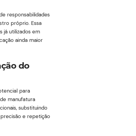
o de responsabilidades
stro próprio. Essa
já utilizados em
icação ainda maior
ação do
otencial para
s de manufatura
onais, substituindo
recisão e repetição