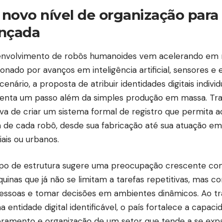
novo nível de organização para 
nçada
nvolvimento de robôs humanoides vem acelerando em r
ionado por avanços em inteligência artificial, sensores e
enário, a proposta de atribuir identidades digitais indivi
enta um passo além da simples produção em massa. Tr
iva de criar um sistema formal de registro que permita 
a de cada robô, desde sua fabricação até sua atuação e
iais ou urbanos.
ipo de estrutura sugere uma preocupação crescente com
uinas que já não se limitam a tarefas repetitivas, mas c
ssoas e tomar decisões em ambientes dinâmicos. Ao t
 entidade digital identificável, o país fortalece a capac
ramento e organização de um setor que tende a se exp