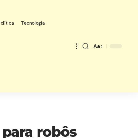
olítica
Tecnologia
Aa
Font
Resizer
 para robôs