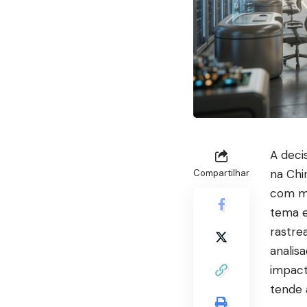
A deci
na Chi
Compartilhar
com má
tema e
rastre
analis
impact
tende a