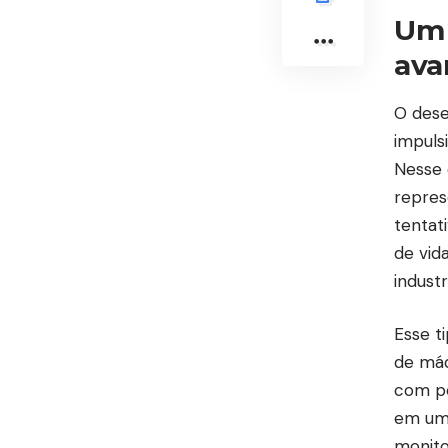
Um 
ava
O dese
impuls
Nesse c
repres
tentat
de vid
industr
Esse t
de máq
com pe
em uma
monito