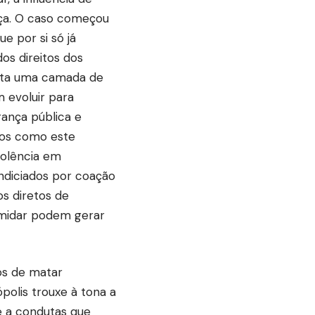
iça. O caso começou
e por si só já
os direitos dos
enta uma camada de
 evoluir para
rança pública e
ios como este
iolência em
indiciados por coação
s diretos de
timidar podem gerar
os de matar
polis trouxe à tona a
e a condutas que