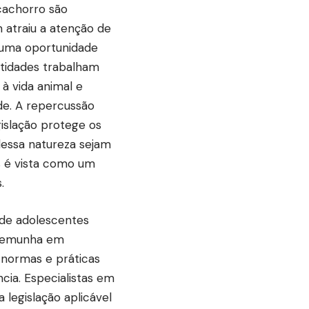
cachorro são
 atraiu a atenção de
o uma oportunidade
tidades trabalham
à vida animal e
de. A repercussão
islação protege os
dessa natureza sejam
es é vista como um
.
 de adolescentes
stemunha em
 normas e práticas
cia. Especialistas em
legislação aplicável