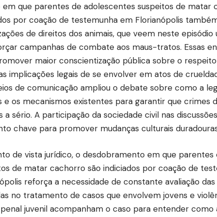
 em que parentes de adolescentes suspeitos de matar 
ados por coação de testemunha em Florianópolis também
zações de direitos dos animais, que veem neste episódi
orçar campanhas de combate aos maus-tratos. Essas en
romover maior conscientização pública sobre o respeito 
as implicações legais de se envolver em atos de cruelda
ios de comunicação ampliou o debate sobre como a leg
s e os mecanismos existentes para garantir que crimes 
s a sério. A participação da sociedade civil nas discussõ
to chave para promover mudanças culturais duradouras
to de vista jurídico, o desdobramento em que parentes
tos de matar cachorro são indiciados por coação de te
nópolis reforça a necessidade de constante avaliação das
as no tratamento de casos que envolvem jovens e violên
o penal juvenil acompanham o caso para entender como a 