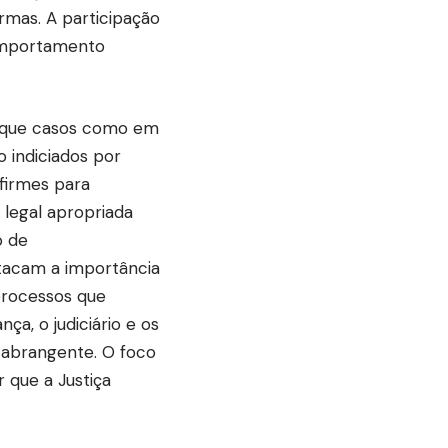
rmas. A participação
comportamento
m que casos como em
 indiciados por
firmes para
 legal apropriada
o de
acam a importância
processos que
ça, o judiciário e os
 abrangente. O foco
 que a Justiça