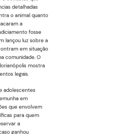
ências detalhadas
ntra o animal quanto
tacaram a
ndiciamento fosse
 lançou luz sobre a
contram em situação
na comunidade. O
orianópolis mostra
ntos legais.
de adolescentes
stemunha em
ações que envolvem
cíficas para quem
eservar a
e caso ganhou