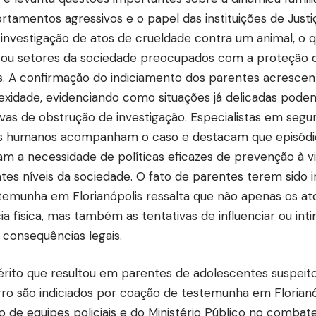
tamentos agressivos e o papel das instituições de Just
investigação de atos de crueldade contra um animal, o qu
zou setores da sociedade preocupados com a proteção d
s. A confirmação do indiciamento dos parentes acresc
xidade, evidenciando como situações já delicadas podem
ivas de obstrução de investigação. Especialistas em segu
os humanos acompanham o caso e destacam que episód
am a necessidade de políticas eficazes de prevenção à v
ntes níveis da sociedade. O fato de parentes terem sido 
temunha em Florianópolis ressalta que não apenas os ato
cia física, mas também as tentativas de influenciar ou in
 consequências legais.
érito que resultou em parentes de adolescentes suspeit
ro são indiciados por coação de testemunha em Florianó
o de equipes policiais e do Ministério Público no combat