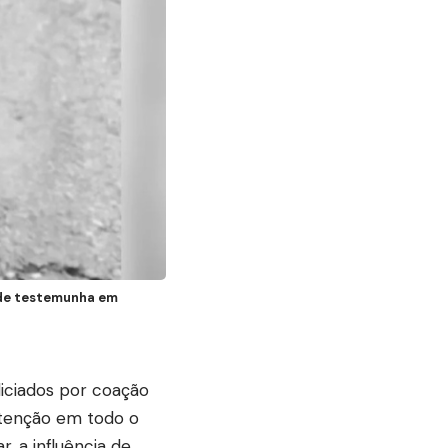
 de testemunha em
iciados por coação
atenção em todo o
, a influência de