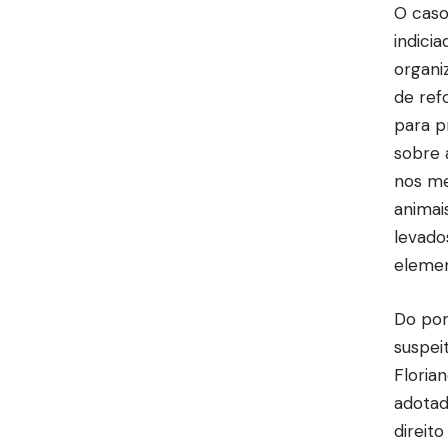
O caso
indici
organi
de ref
para p
sobre 
nos me
animai
levado
elemen
Do pon
suspei
Floria
adotad
direit