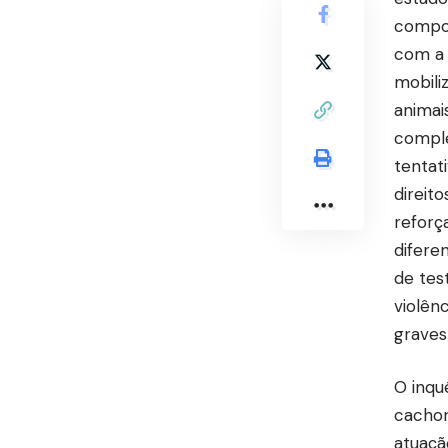
compor
com a 
mobili
animai
comple
tentat
direit
reforç
difere
de tes
violên
graves
O inqu
cachor
atuaçã