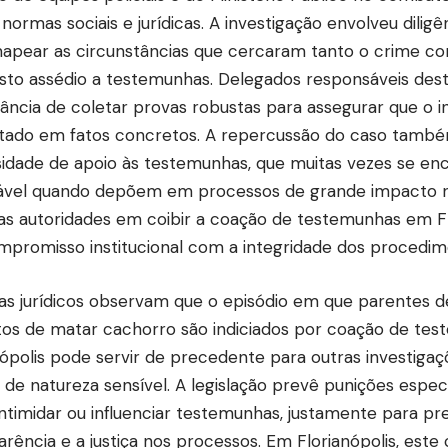
 normas sociais e jurídicas. A investigação envolveu dilig
apear as circunstâncias que cercaram tanto o crime co
sto assédio a testemunhas. Delegados responsáveis des
ância de coletar provas robustas para assegurar que o i
tado em fatos concretos. A repercussão do caso também
idade de apoio às testemunhas, que muitas vezes se en
ável quando depõem em processos de grande impacto 
as autoridades em coibir a coação de testemunhas em Fl
promisso institucional com a integridade dos procedime
tas jurídicos observam que o episódio em que parentes 
tos de matar cachorro são indiciados por coação de te
nópolis pode servir de precedente para outras investig
 de natureza sensível. A legislação prevê punições espe
intimidar ou influenciar testemunhas, justamente para pr
arência e a justiça nos processos. Em Florianópolis, est