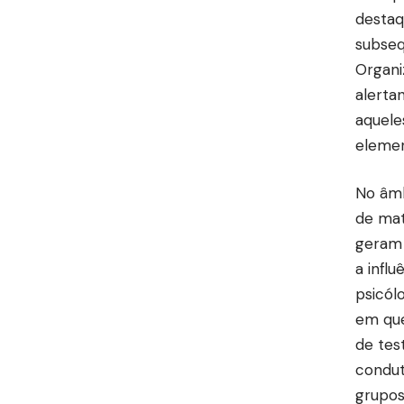
destaq
subseq
Organi
alerta
aquele
elemen
No âmb
de mat
geram 
a infl
psicól
em que
de tes
condut
grupos