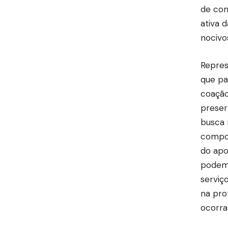
de con
ativa 
nocivo
Repres
que pa
coação
preser
busca 
compor
do apo
podem 
serviç
na pro
ocorra