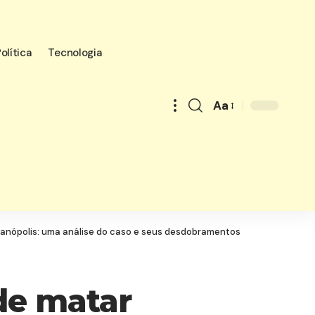
olítica
Tecnologia
Aa
Font
Resizer
ianópolis: uma análise do caso e seus desdobramentos
de matar