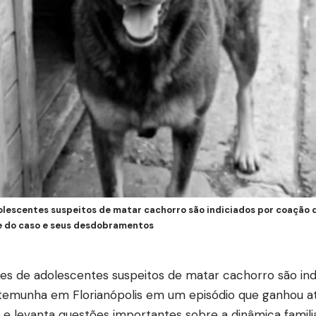
olescentes suspeitos de matar cachorro são indiciados por coação
se do caso e seus desdobramentos
es de adolescentes suspeitos de matar cachorro são ind
temunha em Florianópolis em um episódio que ganhou 
 e levanta questões importantes sobre a dinâmica familiar