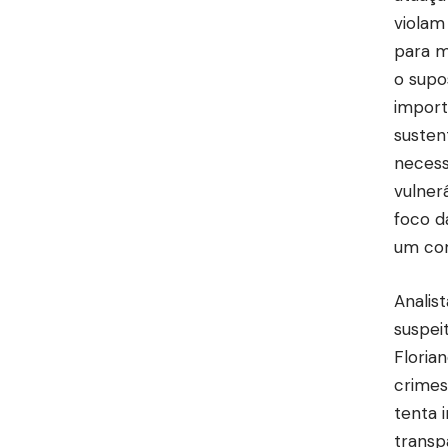
violam
para m
o supo
import
susten
necess
vulner
foco d
um com
Analis
suspei
Floria
crimes
tenta 
transp