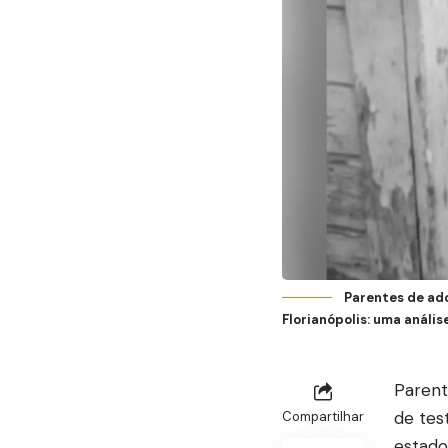
Parentes de ad
Florianópolis: uma análi
Parent
de tes
Compartilhar
estado