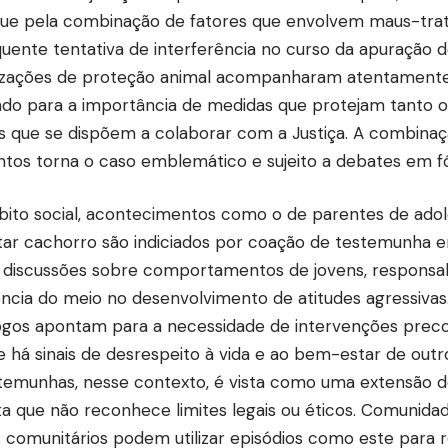
ue pela combinação de fatores que envolvem maus-trato
uente tentativa de interferência no curso da apuração d
zações de proteção animal acompanharam atentamente
ndo para a importância de medidas que protejam tanto o
s que se dispõem a colaborar com a Justiça. A combina
tos torna o caso emblemático e sujeito a debates em fó
ito social, acontecimentos como o de parentes de adol
ar cachorro são indiciados por coação de testemunha e
discussões sobre comportamentos de jovens, responsabi
uência do meio no desenvolvimento de atitudes agressiva
ogos apontam para a necessidade de intervenções prec
 há sinais de desrespeito à vida e ao bem-estar de outr
temunhas, nesse contexto, é vista como uma extensão 
a que não reconhece limites legais ou éticos. Comunida
 comunitários podem utilizar episódios como este para 