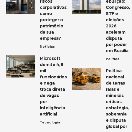
riscos
ebulição:
corporativos:
Congresso,
como
STF e
proteger o
eleições
patrimônio
2026
da sua
aceleram
empresa?
disputa
por poder
Notícias
em Brasília
Microsoft
Política
demite 4,8
mil
Política
funcionários
nacional
e nega
de terras
troca direta
raras e
de vagas
minerais
por
críticos:
inteligência
estratégia,
artificial
soberania
e disputa
Tecnologia
global por